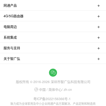
网通产品
无线路由器
4G/5G路由器
交换机
4G/5G便携式MIFI
无线AP
电脑周边
4G UFI
无线中继器
HUB集线器
4G天线
无线网卡
系统集成
蓝牙适配器
4G/5G路由器
PCI/PCIE网卡
家用无线网络覆盖集成
多功能转换器
服务与支持
家用有线网络覆盖集成
打印机共享器
产品服务
视频转换器
关于智广弘
联系智广弘
线材类
智广弘公司介绍
售后网点
深圳总部
智广弘阿里国际站
版权所有 © 2016-
2026
深圳市智广弘科技有限公司
中国 / 简体中心/ zh-cn
粤ICP备2022156366号-1
致力成为全球家用及中小企业网通产品方案解决、产品定制和制造商